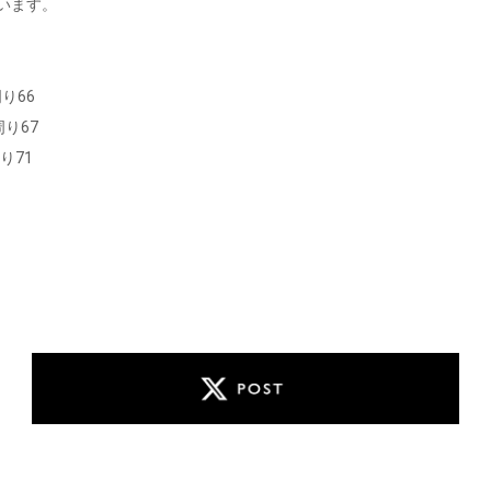
ています。
り66
周り67
り71